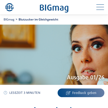
Direkt
BIGmag
zum
Inhalt
BIGmag
Blutzucker im Gleichgewicht
Ausgabe 01/26
LESEZEIT 3 MINUTEN
Feedback geben