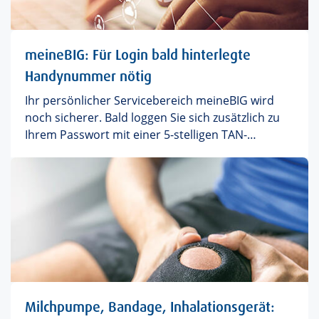
Sehschärfe.
meineBIG: Für Login bald hinterlegte
Handynummer nötig
Ihr persönlicher Servicebereich meineBIG wird
noch sicherer. Bald loggen Sie sich zusätzlich zu
Ihrem Passwort mit einer 5-stelligen TAN-
Nummer ein, die Ihnen bei jedem Login in Echtzeit
aufs Handy geschickt wird. Das funktioniert
natürlich nur, wenn wir Ihre aktuelle
Handynummer gespeichert haben.
Milchpumpe, Bandage, Inhalationsgerät: