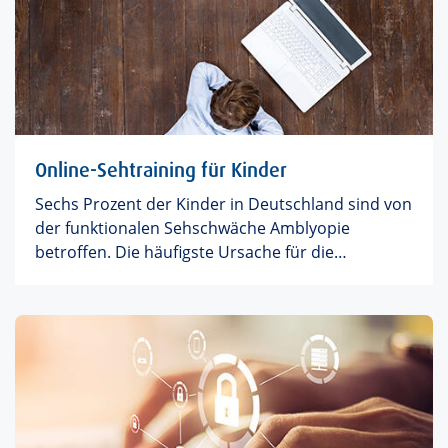
Hotelbett, kein Sand, den man noch Wochen
später in der Kleidung findet. Obendrauf liefern
wir Ihnen einige gute Ideen, wie Sie sich in der
freien Zeit zu Hause gut erholen.
Online-Sehtraining für Kinder
Sechs Prozent der Kinder in Deutschland sind von
der funktionalen Sehschwäche Amblyopie
betroffen. Die häufigste Ursache für die
sogenannten Schwachsichtigkeit ist das einseitige
Schielen: Das Gehirn empfängt unterschiedliche
Bilder von den Augen und blendet eines davon
schließlich aus. Die übliche Behandlung: Durch
das Abkleben des besser sehenden Auges wird
das schwächer sehende aktiviert. Doch bei fast 30
Prozent der jungen Patienten führt das Abkleben
nicht zur gewünschten Verbesserung der