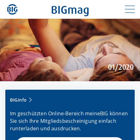
Direkt
BIGmag
zum
Inhalt
01/2020
BIGinfo
Im geschützten Online-Bereich meineBIG können
Antr
Sie sich Ihre Mitgliedsbescheinigung einfach
onli
runterladen und ausdrucken.