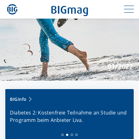
Direkt
BIGmag
zum
Inhalt
01/2022
BIGinfo
re
Diabetes 2: Kostenfreie Teilnahme an Studie und
mei
Programm beim Anbieter Liva.
neu