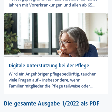
Jahren mit Vorerkrankungen und allen ab 65
Jahren Klarheit darüber bringt, ob sie an
Herzrhythmusstörungen leiden.
Digitale Unterstützung bei der Pflege
Wird ein Angehöriger pflegebedürftig, tauchen
viele Fragen auf – insbesondere, wenn
Familienmitglieder die Pflege teilweise oder
komplett übernehmen. Wie halte oder wasche ich
jemanden richtig? Wie messe ich Vitalwerte? Wie
Die gesamte Ausgabe 1/2022 als PDF
achte ich bei all den Herausforderungen auch auf
mich selbst?